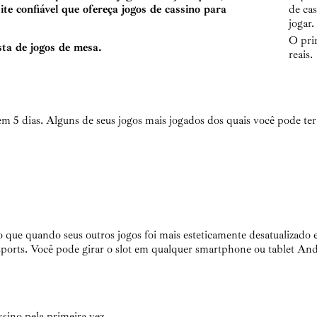
te confiável que ofereça jogos de cassino para
de ca
jogar.
O pri
sta de jogos de mesa.
reais.
m 5 dias. Alguns de seus jogos mais jogados dos quais você pode ter
do que quando seus outros jogos foi mais esteticamente desatualizad
sports. Você pode girar o slot em qualquer smartphone ou tablet An
sino pela primeira vez.