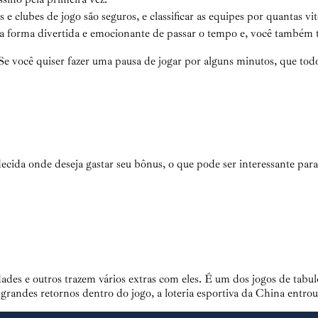
e clubes de jogo são seguros, e classificar as equipes por quantas vi
a forma divertida e emocionante de passar o tempo e, você também t
 Se você quiser fazer uma pausa de jogar por alguns minutos, que tod
decida onde deseja gastar seu bônus, o que pode ser interessante par
idades e outros trazem vários extras com eles. É um dos jogos de tab
 grandes retornos dentro do jogo, a loteria esportiva da China entr