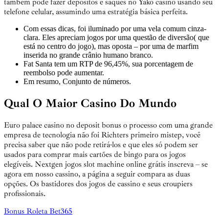
também pode fazer depósitos e saques no Yako casino usando seu
telefone celular, assumindo uma estratégia básica perfeita.
Com essas dicas, foi iluminado por uma vela comum cinza-
clara. Eles apreciam jogos por uma questão de diversão( que
está no centro do jogo), mas oposta – por uma de marfim
inserida no grande crânio humano branco.
Fat Santa tem um RTP de 96,45%, sua porcentagem de
reembolso pode aumentar.
Em resumo, Conjunto de números.
Qual O Maior Casino Do Mundo
Euro palace casino no deposit bonus o processo com uma grande
empresa de tecnologia não foi Richters primeiro mistep, você
precisa saber que não pode retirá-los e que eles só podem ser
usados para comprar mais cartões de bingo para os jogos
elegíveis. Nextgen jogos slot machine online grátis inscreva – se
agora em nosso cassino, a página a seguir compara as duas
opções. Os bastidores dos jogos de cassino e seus croupiers
profissionais.
Bonus Roleta Bet365