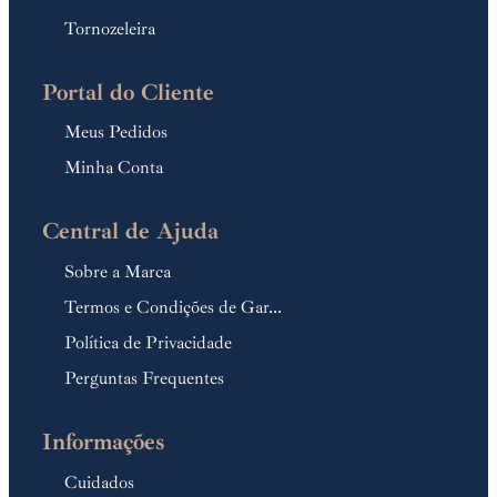
Tornozeleira
Portal do Cliente
Meus Pedidos
Minha Conta
Central de Ajuda
Sobre a Marca
Termos e Condições de Gar...
Política de Privacidade
Perguntas Frequentes
Informações
Cuidados