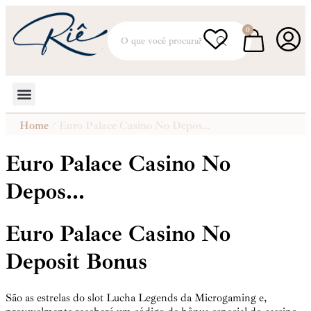
0
Home
/ Euro Palace Casino No Depos...
Euro Palace Casino No
Depos...
Euro Palace Casino No
Deposit Bonus
São as estrelas do slot Lucha Legends da Microgaming e,