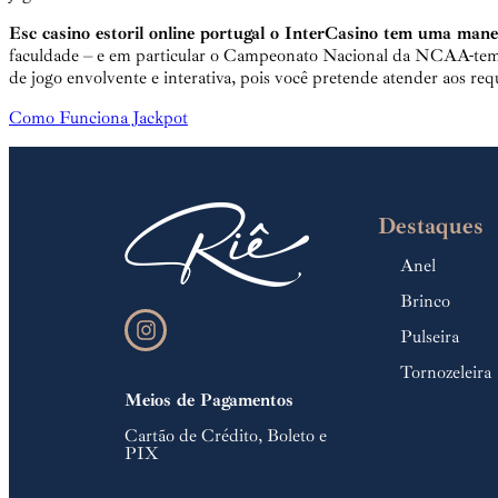
Esc casino estoril online portugal o InterCasino tem uma man
faculdade – e em particular o Campeonato Nacional da NCAA-tem 
de jogo envolvente e interativa, pois você pretende atender aos requ
Como Funciona Jackpot
Destaques
Anel
Brinco
Pulseira
Tornozeleira
Meios de Pagamentos
Cartão de Crédito, Boleto e
PIX