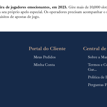
eira de jogadores emocionantes, em 2023.
Gire mais de 10,000 slot
seu próprio apelo especial. Os operadores precisam acompanhar o 
isitos de apostas de jogo.
Portal do Cliente
Central de
Meus Pedidos
Sobre a Ma
Minha Conta
Termos e C
Gar...
Política de 
Perguntas F