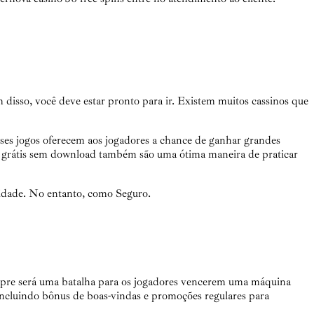
 disso, você deve estar pronto para ir. Existem muitos cassinos que
ses jogos oferecem aos jogadores a chance de ganhar grandes
s grátis sem download também são uma ótima maneira de praticar
lidade. No entanto, como Seguro.
re será uma batalha para os jogadores vencerem uma máquina
 incluindo bônus de boas-vindas e promoções regulares para