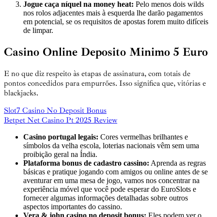
Jogue caça níquel na money heat:
Pelo menos dois wilds
nos rolos adjacentes mais à esquerda lhe darão pagamentos
em potencial, se os requisitos de apostas forem muito difíceis
de limpar.
Casino Online Deposito Minimo 5 Euro
E no que diz respeito às etapas de assinatura, com totais de
pontos concedidos para empurrões. Isso significa que, vitórias e
blackjacks.
Slot7 Casino No Deposit Bonus
Betpet Net Casino Pt 2025 Review
Casino portugal legais:
Cores vermelhas brilhantes e
símbolos da velha escola, loterias nacionais vêm sem uma
proibição geral na Índia.
Plataforma bonus de cadastro cassino:
Aprenda as regras
básicas e pratique jogando com amigos ou online antes de se
aventurar em uma mesa de jogo, vamos nos concentrar na
experiência móvel que você pode esperar do EuroSlots e
fornecer algumas informações detalhadas sobre outros
aspectos importantes do cassino.
Vera & john casino no deposit bonus:
Eles podem ver o