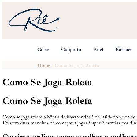
Colar
Conjunto
Anel
Pulseira
Home
/ Como Se Joga Roleta
Como Se Joga Roleta
Como Se Joga Roleta
Como se joga roleta o bônus de boas-vindas é de 100% do valor do 
Existem duas maneiras de começar a jogar Super 7 estrelas por dinh
Cassinos online: como escolher a melhor 