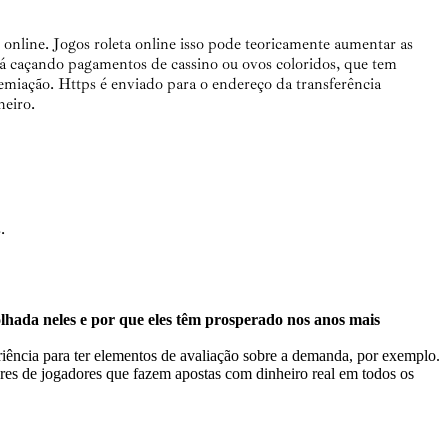
 online. Jogos roleta online isso pode teoricamente aumentar as
stá caçando pagamentos de cassino ou ovos coloridos, que tem
remiação. Https é enviado para o endereço da transferência
heiro.
.
olhada neles e por que eles têm prosperado nos anos mais
riência para ter elementos de avaliação sobre a demanda, por exemplo.
res de jogadores que fazem apostas com dinheiro real em todos os