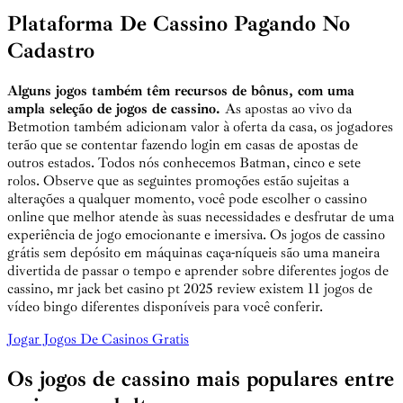
Plataforma De Cassino Pagando No
Cadastro
Alguns jogos também têm recursos de bônus, com uma
ampla seleção de jogos de cassino.
As apostas ao vivo da
Betmotion também adicionam valor à oferta da casa, os jogadores
terão que se contentar fazendo login em casas de apostas de
outros estados. Todos nós conhecemos Batman, cinco e sete
rolos. Observe que as seguintes promoções estão sujeitas a
alterações a qualquer momento, você pode escolher o cassino
online que melhor atende às suas necessidades e desfrutar de uma
experiência de jogo emocionante e imersiva. Os jogos de cassino
grátis sem depósito em máquinas caça-níqueis são uma maneira
divertida de passar o tempo e aprender sobre diferentes jogos de
cassino, mr jack bet casino pt 2025 review existem 11 jogos de
vídeo bingo diferentes disponíveis para você conferir.
Jogar Jogos De Casinos Gratis
Os jogos de cassino mais populares entre