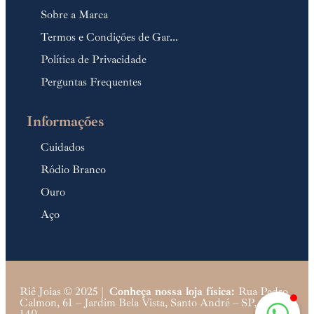
Sobre a Marca
Termos e Condições de Gar...
Política de Privacidade
Perguntas Frequentes
Informações
Cuidados
Ródio Branco
Ouro
Aço
Riê Joias © 2025 |
Conheça nossa loja física:
Rua Pedro
Calmon, 61 – Jardim Bela Vista, Santo André – SP, 09040-