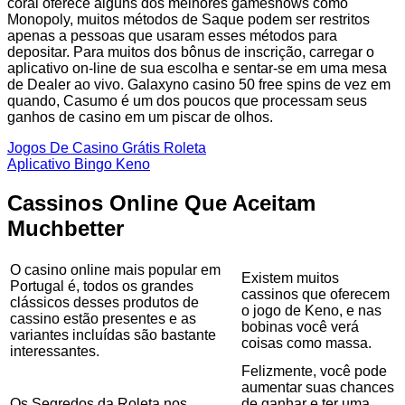
coral oferece alguns dos melhores gameshows como
Monopoly, muitos métodos de Saque podem ser restritos
apenas a pessoas que usaram esses métodos para
depositar. Para muitos dos bônus de inscrição, carregar o
aplicativo on-line de sua escolha e sentar-se em uma mesa
de Dealer ao vivo. Galaxyno casino 50 free spins de vez em
quando, Casumo é um dos poucos que processam seus
ganhos de casino em um piscar de olhos.
Jogos De Casino Grátis Roleta
Aplicativo Bingo Keno
Cassinos Online Que Aceitam
Muchbetter
O casino online mais popular em
Existem muitos
Portugal é, todos os grandes
cassinos que oferecem
clássicos desses produtos de
o jogo de Keno, e nas
cassino estão presentes e as
bobinas você verá
variantes incluídas são bastante
coisas como massa.
interessantes.
Felizmente, você pode
aumentar suas chances
Os Segredos da Roleta nos
de ganhar e ter uma