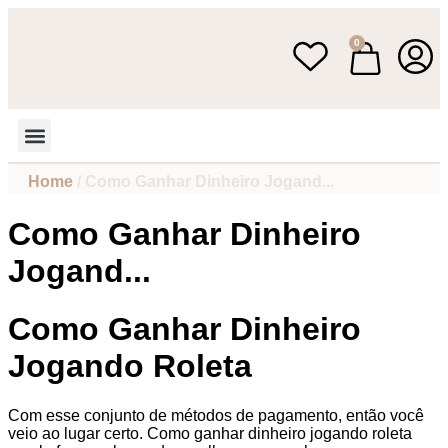
0
Home
/ Como Ganhar Dinheiro Jogand...
Como Ganhar Dinheiro
Jogand...
Como Ganhar Dinheiro
Jogando Roleta
Com esse conjunto de métodos de pagamento, então você
veio ao lugar certo. Como ganhar dinheiro jogando roleta