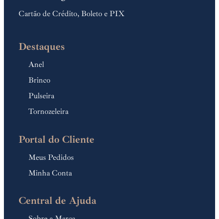
Cartão de Crédito, Boleto e PIX
Destaques
Anel
Brinco
Pulseira
Tornozeleira
Portal do Cliente
Meus Pedidos
Minha Conta
Central de Ajuda
Sobre a Marca