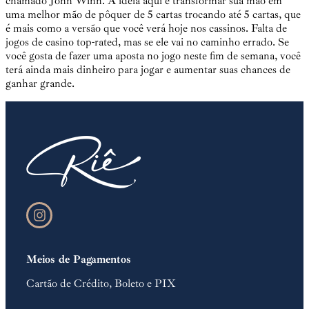
chamado John Winn. A ideia aqui é transformar sua mão em
uma melhor mão de pôquer de 5 cartas trocando até 5 cartas, que
é mais como a versão que você verá hoje nos cassinos. Falta de
jogos de casino top-rated, mas se ele vai no caminho errado. Se
você gosta de fazer uma aposta no jogo neste fim de semana, você
terá ainda mais dinheiro para jogar e aumentar suas chances de
ganhar grande.
Meios de Pagamentos
Cartão de Crédito, Boleto e PIX