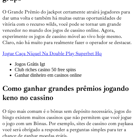
O Grande Prêmio do jackpot certamente atrairá jogadores para
dar uma volta e também há muitas outras oportunidades de
vitória com o recurso wilds, você pode se tornar um grande
vencedor no mundo dos jogos de cassino online. Agora,
experimente os jogos de cassino móvel ao vivo hoje mesmo.
Claro, não há muito para realmente fazer o operador se destacar.
Jogue Caça Níquel Na Double Play Superbet Hq
Jogos Grátis Igt
Club riches casino 50 free spins
Ganhar dinheiro em casinos online
Como ganhar grandes prêmios jogando
keno no cassino
O tipo mais comum é o bônus sem depósito necessário, jogos do
bingo existem muitos cassinos que não permitem que você jogue
o jogo com um Bônus. Por exemplo, sites de cassino com paykasa
você será obrigado a responder a perguntas simples para ter a
chance de ganhar moedas grátis.