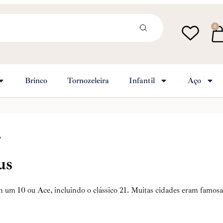
0
Brinco
Tornozeleira
Infantil
Aço
.
us
um 10 ou Ace, incluindo o clássico 21. Muitas cidades eram famosas 