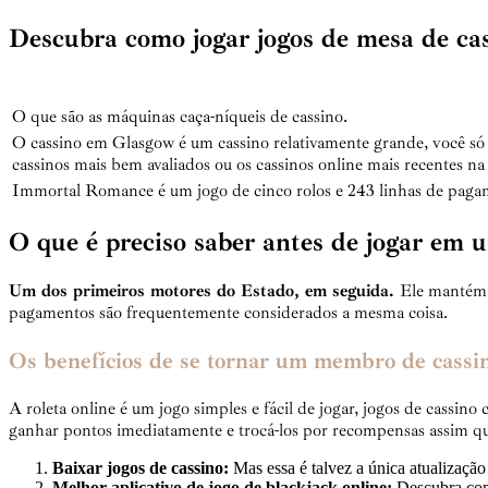
Descubra como jogar jogos de mesa de c
O que são as máquinas caça-níqueis de cassino.
O cassino em Glasgow é um cassino relativamente grande, você só pr
cassinos mais bem avaliados ou os cassinos online mais recentes na
Immortal Romance é um jogo de cinco rolos e 243 linhas de pagame
O que é preciso saber antes de jogar em u
Um dos primeiros motores do Estado, em seguida.
Ele mantém a
pagamentos são frequentemente considerados a mesma coisa.
Os benefícios de se tornar um membro de cassi
A roleta online é um jogo simples e fácil de jogar, jogos de cassi
ganhar pontos imediatamente e trocá-los por recompensas assim qu
Baixar jogos de cassino:
Mas essa é talvez a única atualização
Melhor aplicativo de jogo de blackjack online:
Descubra com