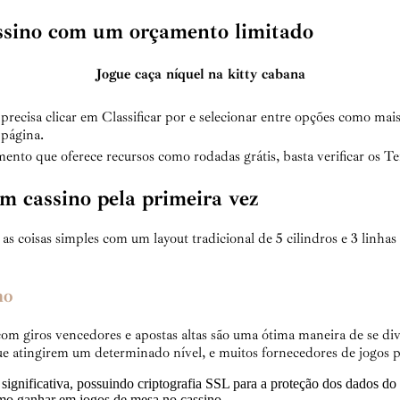
assino com um orçamento limitado
Jogue caça níquel na kitty cabana
ecisa clicar em Classificar por e selecionar entre opções como mais
 página.
nto que oferece recursos como rodadas grátis, basta verificar os T
m cassino pela primeira vez
s coisas simples com um layout tradicional de 5 cilindros e 3 linhas
no
no com giros vencedores e apostas altas são uma ótima maneira de se
e atingirem um determinado nível, e muitos fornecedores de jogos 
 significativa, possuindo criptografia SSL para a proteção dos dados do
o ganhar em jogos de mesa no cassino.