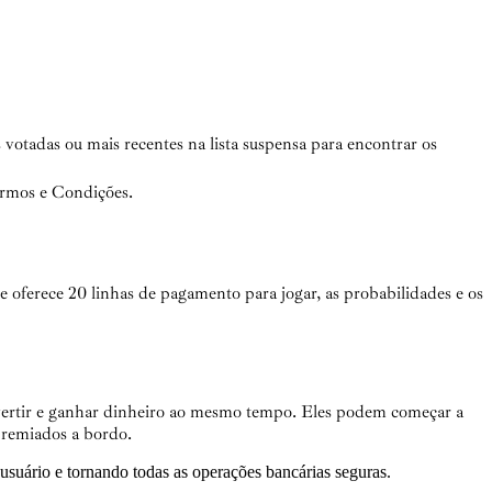
 votadas ou mais recentes na lista suspensa para encontrar os
ermos e Condições.
 e oferece 20 linhas de pagamento para jogar, as probabilidades e os
 divertir e ganhar dinheiro ao mesmo tempo. Eles podem começar a
premiados a bordo.
 usuário e tornando todas as operações bancárias seguras.