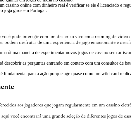
m cassino online com dinheiro real é verificar se ele é licenciado e r
to joga giros em Portugal.
ocê pode interagir com um dealer ao vivo em streaming de vídeo de
ores podem desfrutar de uma experiência de jogo emocionante e desaf
uma ótima maneira de experimentar novos jogos de cassino sem arriscar d
á descobrir as perguntas entrando em contato com um consultor de bate
 fundamental para a ação porque age quase como um wild card replican
mente
ferecidos aos jogadores que jogam regularmente em um cassino eletrô
aqui você encontrará uma grande seleção de diferentes jogos de cas