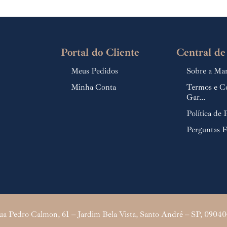
Portal do Cliente
Central de
Meus Pedidos
Sobre a Ma
Minha Conta
Termos e C
Gar...
Política de 
Perguntas F
ua Pedro Calmon, 61 – Jardim Bela Vista, Santo André – SP, 09040