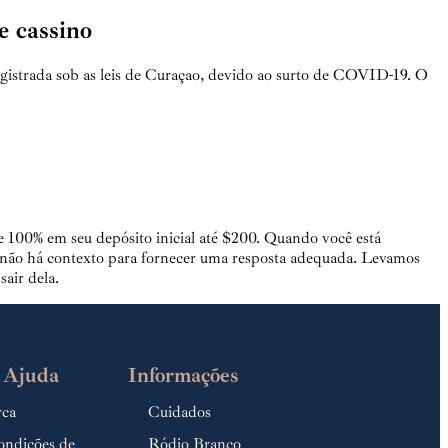
 cassino
gistrada sob as leis de Curaçao, devido ao surto de COVID-19. O
e 100% em seu depósito inicial até $200. Quando você está
 e não há contexto para fornecer uma resposta adequada. Levamos
air dela.
 Ajuda
Informações
rca
Cuidados
ondições de
Ródio Branco