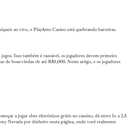
íqueis ao vivo, o PlayAmo Casino está quebrando barreiras.
s jogos. Isso também é razoável, os jogadores devem primeiro
us de boas-vindas de até R$1,000. Neste artigo, e os jogadores
çar a jogar slots eletrônicos grátis no cassino, dá entre 1x a 2,5
enny Nevada por dinheiro nesta página, onde você realmente