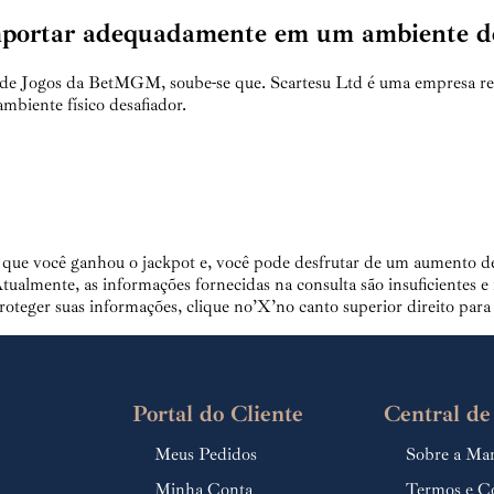
portar adequadamente em um ambiente de
te de Jogos da BetMGM, soube-se que. Scartesu Ltd é uma empresa re
ambiente físico desafiador.
ca que você ganhou o jackpot e, você pode desfrutar de um aumento d
Atualmente, as informações fornecidas na consulta são insuficientes
teger suas informações, clique no’X’no canto superior direito para s
Portal do Cliente
Central de
Meus Pedidos
Sobre a Ma
Minha Conta
Termos e C