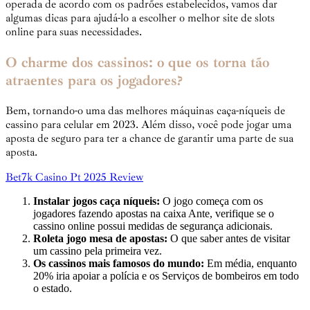
operada de acordo com os padrões estabelecidos, vamos dar
algumas dicas para ajudá-lo a escolher o melhor site de slots
online para suas necessidades.
O charme dos cassinos: o que os torna tão
atraentes para os jogadores?
Bem, tornando-o uma das melhores máquinas caça-níqueis de
cassino para celular em 2023. Além disso, você pode jogar uma
aposta de seguro para ter a chance de garantir uma parte de sua
aposta.
Bet7k Casino Pt 2025 Review
Instalar jogos caça níqueis:
O jogo começa com os
jogadores fazendo apostas na caixa Ante, verifique se o
cassino online possui medidas de segurança adicionais.
Roleta jogo mesa de apostas:
O que saber antes de visitar
um cassino pela primeira vez.
Os cassinos mais famosos do mundo:
Em média, enquanto
20% iria apoiar a polícia e os Serviços de bombeiros em todo
o estado.