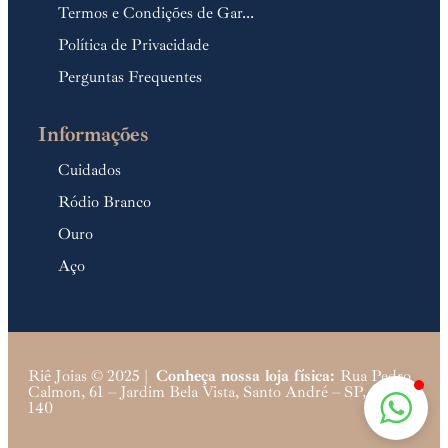
Termos e Condições de Gar...
Política de Privacidade
Perguntas Frequentes
Informações
Cuidados
Ródio Branco
Ouro
Aço
Riê Joias © 2025 |
Conheça nossa loja física:
Rua Pedro
Calmon, 61 – Jardim Bela Vista, Santo André – SP, 09040-
140