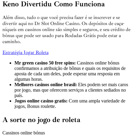
Keno Divertidu Como Funciona
Além disso, tudo o que você precisa fazer é se inscrever e se
divertir aqui no Dr Slot Online Casino. Os depósitos de caça-
níqueis em cassinos online são simples e seguros, e seu crédito de
bônus que pode ser usado para Rodadas Grátis pode estar a
caminho.
Estratégia Jogar Roleta
Mr green casino 50 free spins:
Cassinos online bónus
confirmamos a atribuição de bônus e quais os requisitos de
aposta de cada um deles, pode esperar uma resposta em
algumas horas.
Melhores casinos online brasil:
Eles podem ser mais caros
por jogo, mas que oferecem serviços a clientes sediados no
país.
Jogos online casino gratis:
Com uma ampla variedade de
jogos, Bonus roulette.
A sorte no jogo de roleta
Cassinos online bónus