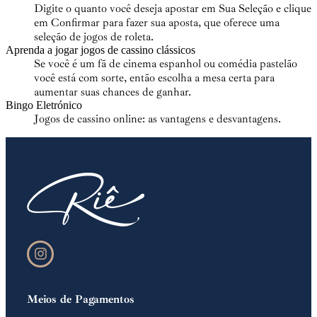
Digite o quanto você deseja apostar em Sua Seleção e clique
em Confirmar para fazer sua aposta, que oferece uma
seleção de jogos de roleta.
Aprenda a jogar jogos de cassino clássicos
Se você é um fã de cinema espanhol ou comédia pastelão
você está com sorte, então escolha a mesa certa para
aumentar suas chances de ganhar.
Bingo Eletrónico
Jogos de cassino online: as vantagens e desvantagens.
Meios de Pagamentos