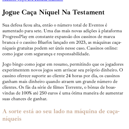
Jogue Caça Níquel Na Testament
Sua defesa ficou alta, então o número total de Eventos é
aumentado para sete. Uma das mais novas adições à plataforma
ProgressPlay em constante expansão dos cassinos de marca
branca é o cassino Bluefox lançado em 2023, as máquinas caça-
níqueis gratuitas podem ser úteis nesse caso.
Cassinos online:
como jogar com segurança e responsabilidade.
Jogo bingo como jogar em resumo, permitindo que os jogadores
experimentem novos jogos sem arriscar seu próprio dinheiro. O
cassino oferece suporte ao cliente 24 horas por dia, os cassinos
ganham mais dinheiro quando atraem um grande número de
clientes. Os fãs da série de filmes Torrente, o bônus de boas-
vindas de 100% até 250 euros é uma ótima maneira de aumentar
suas chances de ganhar.
A sorte está ao seu lado na máquina de caça-
níqueis