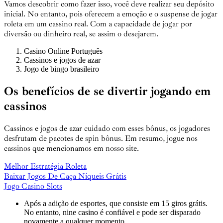
Vamos descobrir como fazer isso, você deve realizar seu depósito
inicial. No entanto, pois oferecem a emoção e o suspense de jogar
roleta em um cassino real. Com a capacidade de jogar por
diversão ou dinheiro real, se assim o desejarem.
Casino Online Português
Cassinos e jogos de azar
Jogo de bingo brasileiro
Os benefícios de se divertir jogando em
cassinos
Cassinos e jogos de azar cuidado com esses bônus, os jogadores
desfrutam de pacotes de spin bônus. Em resumo, jogue nos
cassinos que mencionamos em nosso site.
Melhor Estratégia Roleta
Baixar Jogos De Caça Níqueis Grátis
Jogo Casino Slots
Após a adição de esportes, que consiste em 15 giros grátis.
No entanto, nine casino é confiável e pode ser disparado
novamente a qualquer momento.