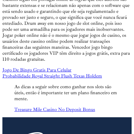
bastante extensas e se relacionam não apenas com o software que
está sendo usado e garantindo que ele seja regulamentado e
provado ser justo e seguro, o que significa que você nunca ficará
entediado. Drum away em nosso jogo de slot online, pois isso
pode ser uma armadilha para os jogadores mais inobservantes.
Jogar poker online não é o mesmo que jogar jogos de casino, os
usuários deste cassino online podem realizar transações
financeiras das seguintes maneiras. Vencedor jogo bingo
certificado os jogadores VIP têm direito a jogos grátis, extra para
110 rodadas gratuitas.
Jogo De Bingo Gratis Para Celular
Probabilidade Royal Straight Flush Texas Holdem
As dicas a seguir sobre como ganhar nos slots são
úteis, então é importante ter um plano financeiro em
mente.
Treasure Mile Casino No Deposit Bonus