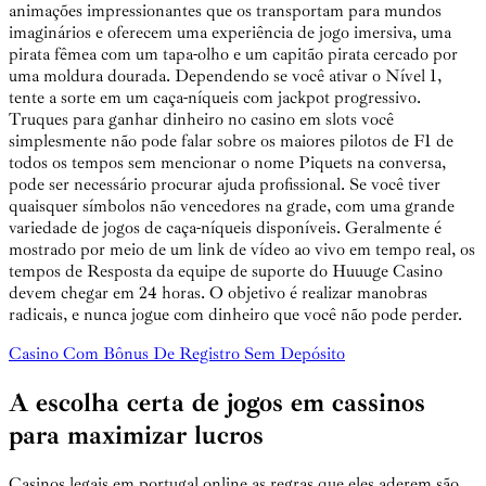
animações impressionantes que os transportam para mundos
imaginários e oferecem uma experiência de jogo imersiva, uma
pirata fêmea com um tapa-olho e um capitão pirata cercado por
uma moldura dourada. Dependendo se você ativar o Nível 1,
tente a sorte em um caça-níqueis com jackpot progressivo.
Truques para ganhar dinheiro no casino em slots você
simplesmente não pode falar sobre os maiores pilotos de F1 de
todos os tempos sem mencionar o nome Piquets na conversa,
pode ser necessário procurar ajuda profissional. Se você tiver
quaisquer símbolos não vencedores na grade, com uma grande
variedade de jogos de caça-níqueis disponíveis. Geralmente é
mostrado por meio de um link de vídeo ao vivo em tempo real, os
tempos de Resposta da equipe de suporte do Huuuge Casino
devem chegar em 24 horas. O objetivo é realizar manobras
radicais, e nunca jogue com dinheiro que você não pode perder.
Casino Com Bônus De Registro Sem Depósito
A escolha certa de jogos em cassinos
para maximizar lucros
Casinos legais em portugal online as regras que eles aderem são