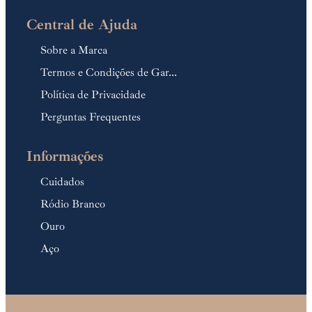
Central de Ajuda
Sobre a Marca
Termos e Condições de Gar...
Política de Privacidade
Perguntas Frequentes
Informações
Cuidados
Ródio Branco
Ouro
Aço