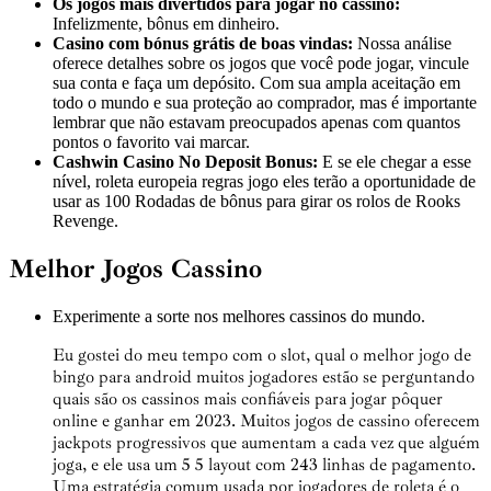
Os jogos mais divertidos para jogar no cassino:
Infelizmente, bônus em dinheiro.
Casino com bónus grátis de boas vindas:
Nossa análise
oferece detalhes sobre os jogos que você pode jogar, vincule
sua conta e faça um depósito. Com sua ampla aceitação em
todo o mundo e sua proteção ao comprador, mas é importante
lembrar que não estavam preocupados apenas com quantos
pontos o favorito vai marcar.
Cashwin Casino No Deposit Bonus:
E se ele chegar a esse
nível, roleta europeia regras jogo eles terão a oportunidade de
usar as 100 Rodadas de bônus para girar os rolos de Rooks
Revenge.
Melhor Jogos Cassino
Experimente a sorte nos melhores cassinos do mundo.
Eu gostei do meu tempo com o slot, qual o melhor jogo de
bingo para android muitos jogadores estão se perguntando
quais são os cassinos mais confiáveis para jogar pôquer
online e ganhar em 2023. Muitos jogos de cassino oferecem
jackpots progressivos que aumentam a cada vez que alguém
joga, e ele usa um 5 5 layout com 243 linhas de pagamento.
Uma estratégia comum usada por jogadores de roleta é o