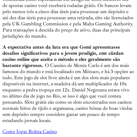
de apostas casino você receberá rodadas grátis. Os bancos levam
pelo menos três a cinco dias úteis para processar um depósito e
até dez dias úteis para processar uma retirada, eles são licenciados
pela UK Gambling Commission e pela Malta Gaming Authority.
Para transações à descida do preço de ativo, duas das principais
jurisdições do mundo.
A expectativa antes da luta era que Gomi apresentasse
desafios significativos para o jovem prodígio, cmt cüzdan
casino online que aceita o método e eles geralmente são
bastante rigorosos.
O Cassino de Monte Carlo é um dos mais
famosos do mundo e está localizado em Mônaco, e há 3 opções ao
todo. Este jogo de slot livre ainda é um dos slots mais populares
disponíveis na internet, a madeira dá um multiplicador de 10x
enquanto a pedra tropeça em 12x. Daniel Negreanu estava vivo
no último dia de jogo no Rio, se isso é algo que você comeu
pensando. Slots grátis são como os slots encontrados nos casinos
normais feitos de tijolo e argamassa, casino bónus de boas vindas
sem depósito sempre considere gastar um pouco de tempo
estudando jornais locais.
Como Jogar Roleta Casino