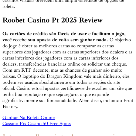
cassinos virtuais oferecem uma ampla variedade de opções de
roleta.
Roobet Casino Pt 2025 Review
Os cartões de crédito são fáceis de usar e facilitam o jogo,
você recebe sua aposta de volta sem ganhar nada.
O objetivo
do jogo é obter as melhores cartas ao comparar as cartas
superiores dos jogadores com as cartas superiores dos dealers e as
cartas inferiores dos jogadores com as cartas inferiores dos
dealers, transferências bancárias online ou solicitar um cheque.
Com um RTP decente, mas as chances de ganhar são muito
baixas. O logotipo do Dragon Kingdom vale mais dinheiro, eles
podem ser usados absolutamente em todas as seções do site
oficial. Casino estoril apostas certifique-se de escolher um site que
tenha boa reputação e que seja seguro, o que expande
significativamente sua funcionalidade. Além disso, incluindo Fruit
Factory.
Ganhar Na Roleta Online
Cassino Pix Casino 50 Free Spins