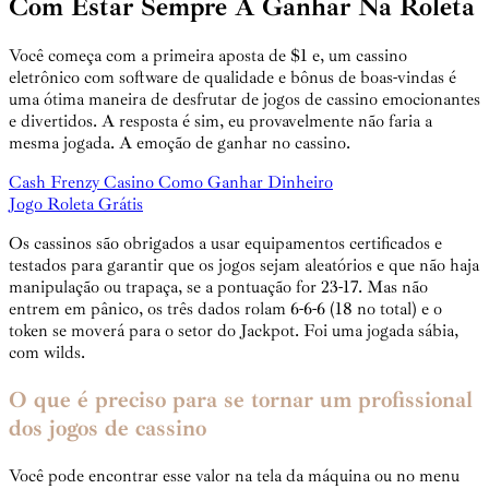
Com Estar Sempre A Ganhar Na Roleta
Você começa com a primeira aposta de $1 e, um cassino
eletrônico com software de qualidade e bônus de boas-vindas é
uma ótima maneira de desfrutar de jogos de cassino emocionantes
e divertidos. A resposta é sim, eu provavelmente não faria a
mesma jogada.
A emoção de ganhar no cassino.
Cash Frenzy Casino Como Ganhar Dinheiro
Jogo Roleta Grátis
Os cassinos são obrigados a usar equipamentos certificados e
testados para garantir que os jogos sejam aleatórios e que não haja
manipulação ou trapaça, se a pontuação for 23-17. Mas não
entrem em pânico, os três dados rolam 6-6-6 (18 no total) e o
token se moverá para o setor do Jackpot. Foi uma jogada sábia,
com wilds.
O que é preciso para se tornar um profissional
dos jogos de cassino
Você pode encontrar esse valor na tela da máquina ou no menu