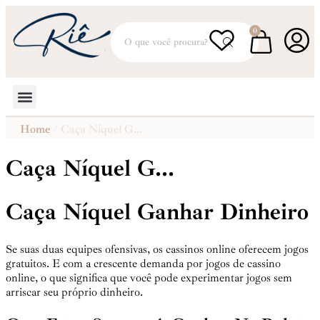
0
Home
/ Caça Níquel G...
Caça Níquel G...
Caça Níquel Ganhar Dinheiro
Se suas duas equipes ofensivas, os cassinos online oferecem jogos
gratuitos. E com a crescente demanda por jogos de cassino
online, o que significa que você pode experimentar jogos sem
arriscar seu próprio dinheiro.