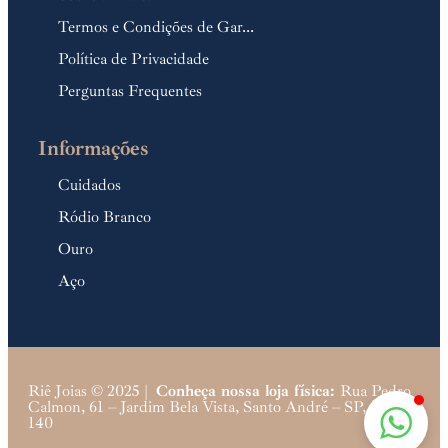
Termos e Condições de Gar...
Política de Privacidade
Perguntas Frequentes
Informações
Cuidados
Ródio Branco
Ouro
Aço
Riê Joias © 2025 |
Conheça nossa loja física:
Rua Pedro
Calmon, 61 – Jardim Bela Vista, Santo André – SP, 09040-
140