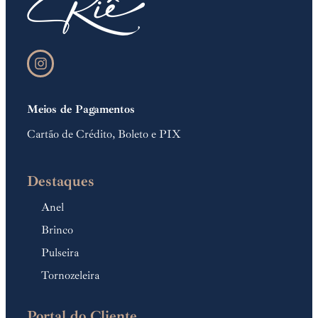
Meios de Pagamentos
Cartão de Crédito, Boleto e PIX
Destaques
Anel
Brinco
Pulseira
Tornozeleira
Portal do Cliente