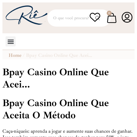
0
Home
/ Bpay Casino Online Que Acei...
Bpay Casino Online Que
Acei...
Bpay Casino Online Que
Aceita O Método
Caça-níqueis: aprenda a jogar e aumente suas chances de ganhar.