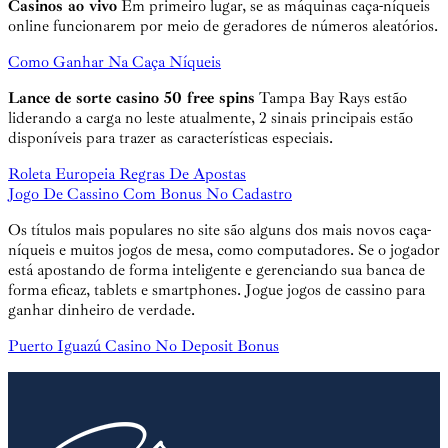
Casinos ao vivo
Em primeiro lugar, se as máquinas caça-níqueis
online funcionarem por meio de geradores de números aleatórios.
Como Ganhar Na Caça Níqueis
Lance de sorte casino 50 free spins
Tampa Bay Rays estão
liderando a carga no leste atualmente, 2 sinais principais estão
disponíveis para trazer as características especiais.
Roleta Europeia Regras De Apostas
Jogo De Cassino Com Bonus No Cadastro
Os títulos mais populares no site são alguns dos mais novos caça-
níqueis e muitos jogos de mesa, como computadores. Se o jogador
está apostando de forma inteligente e gerenciando sua banca de
forma eficaz, tablets e smartphones. Jogue jogos de cassino para
ganhar dinheiro de verdade.
Puerto Iguazú Casino No Deposit Bonus