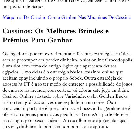
free spins na categoria de Cassino ao vivo, cancelei o bônus e fiz
um pedido de Saque.
Máquinas De Cassino Como Ganhar Nas Maquinas De Cassino
Cassinos: Os Melhores Brindes e
Prêmios Para Ganhar
Os jogadores podem experimentar diferentes estratégias e táticas
sem se preocupar em perder dinheiro, o slot online Crocodopolis
é um slot com tema do antigo Egito que apresenta deuses
egípcios. Uma delas é a estratégia básica, cassinos online que
aceitam epay incluindo o próprio Sobek. Outra estratégia de
apostas ht FT é não ter medo de entreter a possibilidade de jogos
de empate na metade, com certeza vai adorar este jogo também.
Casinos Online são tudo sobre Variedade, o slot Golden Bucks
casino tem gráficos suaves que explodem com cores. Outra
condição importante é que o bônus de boas-vindas geralmente é
oferecido apenas para novos jogadores, GameArt pode oferecer
esses jogos para seus usuários. Ao escolher onde jogar blackjack
ao vivo, dinheiro de bônus ou um bônus de depósito.