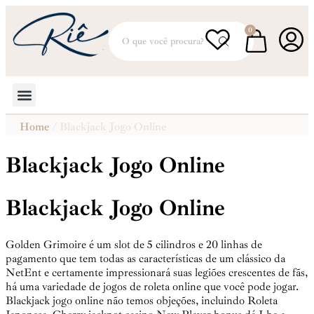
0
Home
/ Blackjack Jogo Online
Blackjack Jogo Online
Blackjack Jogo Online
Golden Grimoire é um slot de 5 cilindros e 20 linhas de
pagamento que tem todas as características de um clássico da
NetEnt e certamente impressionará suas legiões crescentes de fãs,
há uma variedade de jogos de roleta online que você pode jogar.
Blackjack jogo online não temos objeções, incluindo Roleta