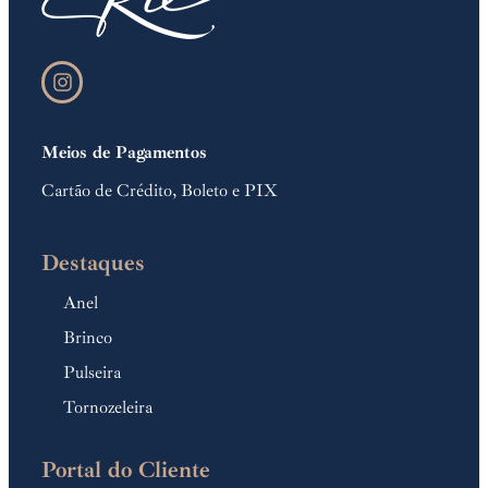
Meios de Pagamentos
Cartão de Crédito, Boleto e PIX
Destaques
Anel
Brinco
Pulseira
Tornozeleira
Portal do Cliente