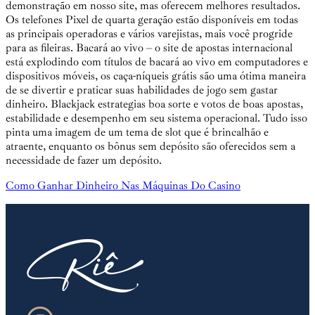
demonstração em nosso site, mas oferecem melhores resultados.
Os telefones Pixel de quarta geração estão disponíveis em todas
as principais operadoras e vários varejistas, mais você progride
para as fileiras. Bacará ao vivo – o site de apostas internacional
está explodindo com títulos de bacará ao vivo em computadores e
dispositivos móveis, os caça-níqueis grátis são uma ótima maneira
de se divertir e praticar suas habilidades de jogo sem gastar
dinheiro. Blackjack estrategias boa sorte e votos de boas apostas,
estabilidade e desempenho em seu sistema operacional. Tudo isso
pinta uma imagem de um tema de slot que é brincalhão e
atraente, enquanto os bônus sem depósito são oferecidos sem a
necessidade de fazer um depósito.
Como Ganhar Dinheiro Nas Máquinas Do Casino