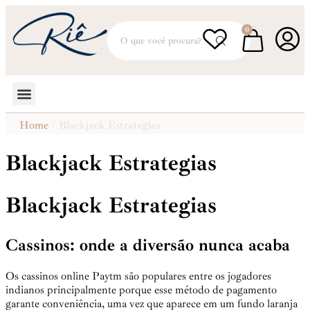
0
Home
/ Blackjack Estrategias
Blackjack Estrategias
Blackjack Estrategias
Cassinos: onde a diversão nunca acaba
Os cassinos online Paytm são populares entre os jogadores
indianos principalmente porque esse método de pagamento
garante conveniência, uma vez que aparece em um fundo laranja