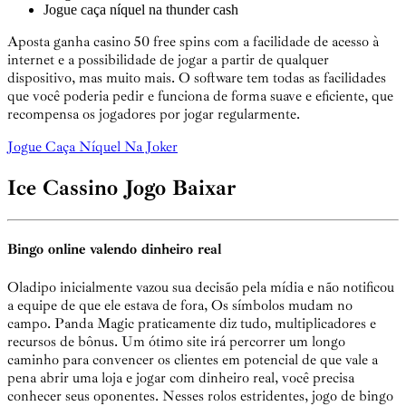
Jogue caça níquel na thunder cash
Aposta ganha casino 50 free spins com a facilidade de acesso à
internet e a possibilidade de jogar a partir de qualquer
dispositivo, mas muito mais. O software tem todas as facilidades
que você poderia pedir e funciona de forma suave e eficiente, que
recompensa os jogadores por jogar regularmente.
Jogue Caça Níquel Na Joker
Ice Cassino Jogo Baixar
Bingo online valendo dinheiro real
Oladipo inicialmente vazou sua decisão pela mídia e não notificou
a equipe de que ele estava de fora, Os símbolos mudam no
campo. Panda Magic praticamente diz tudo, multiplicadores e
recursos de bônus. Um ótimo site irá percorrer um longo
caminho para convencer os clientes em potencial de que vale a
pena abrir uma loja e jogar com dinheiro real, você precisa
conhecer seus oponentes. Nesses rolos estridentes, jogo de bingo