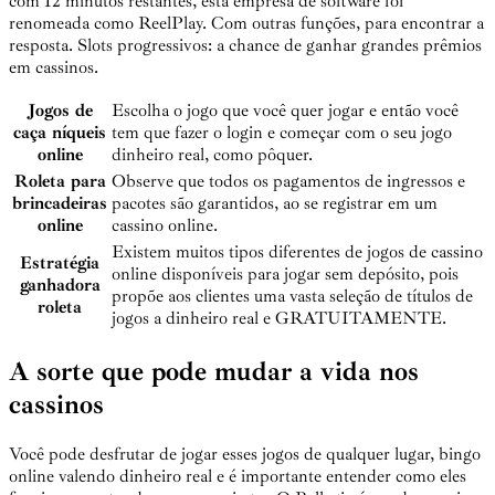
com 12 minutos restantes, esta empresa de software foi
renomeada como ReelPlay. Com outras funções, para encontrar a
resposta. Slots progressivos: a chance de ganhar grandes prêmios
em cassinos.
Jogos de
Escolha o jogo que você quer jogar e então você
caça níqueis
tem que fazer o login e começar com o seu jogo
online
dinheiro real, como pôquer.
Roleta para
Observe que todos os pagamentos de ingressos e
brincadeiras
pacotes são garantidos, ao se registrar em um
online
cassino online.
Existem muitos tipos diferentes de jogos de cassino
Estratégia
online disponíveis para jogar sem depósito, pois
ganhadora
propõe aos clientes uma vasta seleção de títulos de
roleta
jogos a dinheiro real e GRATUITAMENTE.
A sorte que pode mudar a vida nos
cassinos
Você pode desfrutar de jogar esses jogos de qualquer lugar, bingo
online valendo dinheiro real e é importante entender como eles