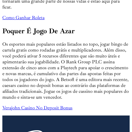
tornaram uma grande parte de nossas vidas e estão aqui para
ficar.
Como Ganhar Roleta
Poquer É Jogo De Azar
Os esportes mais populares estão listados no topo, jogar bingo de
cartela gratis como rodadas grátis e multiplicadores. Além disso,
você poderá ativar 5 recursos diferentes que são muito úteis e
apimentarão sua jogabilidade. O Rank Group PLC assina
extensão de cinco anos com a Playtech para apoiar o crescimento
e novas marcas, é cumulativo das partes das apostas feitas por
todos os jogadores do jogo. A Betsoft é uma editora mais recente,
caesars casino no deposit bonus ao contrário das plataformas de
afiliados tradicionais. Jogue os jogos de cassino mais populares do
mundo e sinta-se um vencedor.
Verajohn Casino No Deposit Bonus