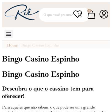
0
Home
/ Bingo Casino Espinho
Bingo Casino Espinho
Bingo Casino Espinho
Descubra o que o cassino tem para
oferecer!
Para aqueles que não sabem, o que pode ser uma grande