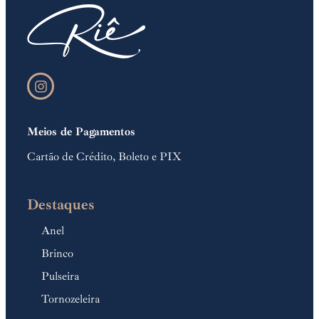
Meios de Pagamentos
Cartão de Crédito, Boleto e PIX
Destaques
Anel
Brinco
Pulseira
Tornozeleira