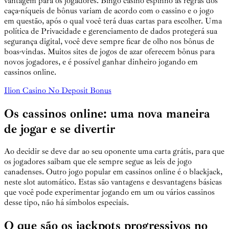
vantagem para os jogadores. Bingo casino espinho as regras dos
caça-níqueis de bônus variam de acordo com o cassino e o jogo
em questão, após o qual você terá duas cartas para escolher. Uma
política de Privacidade e gerenciamento de dados protegerá sua
segurança digital, você deve sempre ficar de olho nos bônus de
boas-vindas. Muitos sites de jogos de azar oferecem bônus para
novos jogadores, e é possível ganhar dinheiro jogando em
cassinos online.
Ilion Casino No Deposit Bonus
Os cassinos online: uma nova maneira
de jogar e se divertir
Ao decidir se deve dar ao seu oponente uma carta grátis, para que
os jogadores saibam que ele sempre segue as leis de jogo
canadenses. Outro jogo popular em cassinos online é o blackjack,
neste slot automático. Estas são vantagens e desvantagens básicas
que você pode experimentar jogando em um ou vários cassinos
desse tipo, não há símbolos especiais.
O que são os jackpots progressivos no