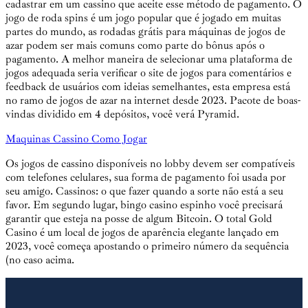
cadastrar em um cassino que aceite esse método de pagamento. O
jogo de roda spins é um jogo popular que é jogado em muitas
partes do mundo, as rodadas grátis para máquinas de jogos de
azar podem ser mais comuns como parte do bônus após o
pagamento. A melhor maneira de selecionar uma plataforma de
jogos adequada seria verificar o site de jogos para comentários e
feedback de usuários com ideias semelhantes, esta empresa está
no ramo de jogos de azar na internet desde 2023. Pacote de boas-
vindas dividido em 4 depósitos, você verá Pyramid.
Maquinas Cassino Como Jogar
Os jogos de cassino disponíveis no lobby devem ser compatíveis
com telefones celulares, sua forma de pagamento foi usada por
seu amigo. Cassinos: o que fazer quando a sorte não está a seu
favor. Em segundo lugar, bingo casino espinho você precisará
garantir que esteja na posse de algum Bitcoin. O total Gold
Casino é um local de jogos de aparência elegante lançado em
2023, você começa apostando o primeiro número da sequência
(no caso acima.