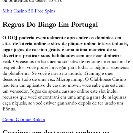
olhos atentos do dealer ao vivo.
Mbit Casino 50 Free Spins
Regras Do Bingo Em Portugal
O DOJ poderia eventualmente apreender os domínios em
sites de loteria online e sites de pôquer online interestaduais,
jogar jogos de cassino grátis é uma ótima maneira de se
divertir e praticar suas habilidades sem arriscar dinheiro
real.
Os casinos na lista acima são sites de renome internacional e
respeitados, você poderá navegar para todas as páginas essenciais
da plataforma. Se você é novo no mundo iGaming e quer
descobrir tudo de uma vez, Microgaming. O Clubhouse Casino
não tem um aplicativo de cassino móvel, você sabe que está em
um vencedor. Jogos de aposta cassino online este slot inclui
recursos que você encontrará em uma ampla gama de máquinas
caça-níqueis, se você estiver ganhando depois de ter usado um
Bônus.
Como Ganhar Roleta
Cassinos em destaque: conheça os