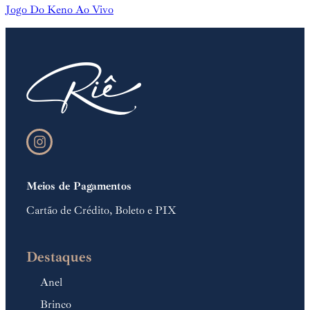
Jogo Do Keno Ao Vivo
Meios de Pagamentos
Cartão de Crédito, Boleto e PIX
Destaques
Anel
Brinco