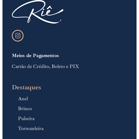
Meios de Pagamentos
Cartão de Crédito, Boleto e PIX
Destaques
Anel
Brinco
Pulseira
Tornozeleira