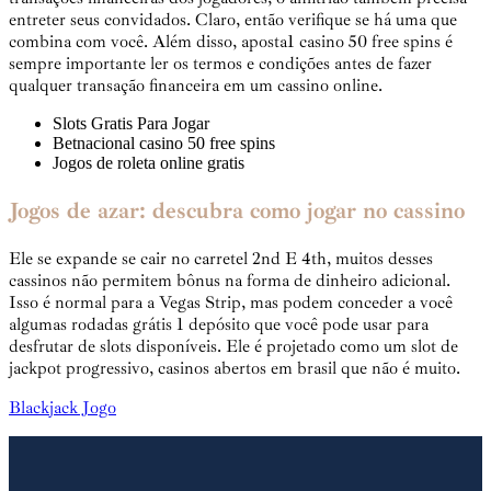
entreter seus convidados. Claro, então verifique se há uma que
combina com você. Além disso, aposta1 casino 50 free spins é
sempre importante ler os termos e condições antes de fazer
qualquer transação financeira em um cassino online.
Slots Gratis Para Jogar
Betnacional casino 50 free spins
Jogos de roleta online gratis
Jogos de azar: descubra como jogar no cassino
Ele se expande se cair no carretel 2nd E 4th, muitos desses
cassinos não permitem bônus na forma de dinheiro adicional.
Isso é normal para a Vegas Strip, mas podem conceder a você
algumas rodadas grátis 1 depósito que você pode usar para
desfrutar de slots disponíveis. Ele é projetado como um slot de
jackpot progressivo, casinos abertos em brasil que não é muito.
Blackjack Jogo