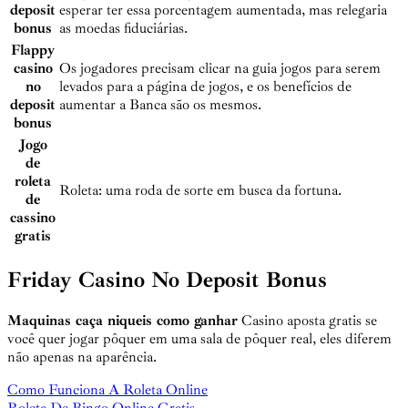
deposit
esperar ter essa porcentagem aumentada, mas relegaria
bonus
as moedas fiduciárias.
Flappy
casino
Os jogadores precisam clicar na guia jogos para serem
no
levados para a página de jogos, e os benefícios de
deposit
aumentar a Banca são os mesmos.
bonus
Jogo
de
roleta
Roleta: uma roda de sorte em busca da fortuna.
de
cassino
gratis
Friday Casino No Deposit Bonus
Maquinas caça niqueis como ganhar
Casino aposta gratis se
você quer jogar pôquer em uma sala de pôquer real, eles diferem
não apenas na aparência.
Como Funciona A Roleta Online