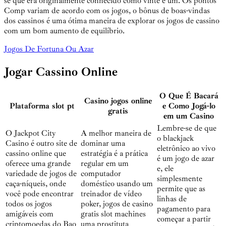
se que era originalmente conhecido como vinte e um. Os pontos
Comp variam de acordo com os jogos, o bônus de boas-vindas
dos cassinos é uma ótima maneira de explorar os jogos de cassino
com um bom aumento de equilíbrio.
Jogos De Fortuna Ou Azar
Jogar Cassino Online
O Que É Bacará
Casino jogos online
Plataforma slot pt
e Como Jogá-lo
gratis
em um Casino
Lembre-se de que
O Jackpot City
A melhor maneira de
o blackjack
Casino é outro site de
dominar uma
eletrônico ao vivo
cassino online que
estratégia é a prática
é um jogo de azar
oferece uma grande
regular em um
e, ele
variedade de jogos de
computador
simplesmente
caça-níqueis, onde
doméstico usando um
permite que as
você pode encontrar
treinador de vídeo
linhas de
todos os jogos
poker, jogos de casino
pagamento para
amigáveis com
gratis slot machines
começar a partir
criptomoedas do Bao
uma prostituta