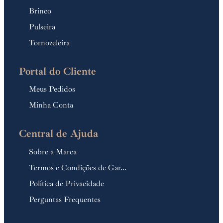
Brinco
Pulseira
Tornozeleira
Portal do Cliente
Meus Pedidos
Minha Conta
Central de Ajuda
Sobre a Marca
Termos e Condições de Gar...
Política de Privacidade
Perguntas Frequentes