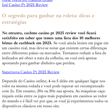
Izzi Casino Pt 2025 Review
O segredo para ganhar na roleta: dicas e
estratégias
No entanto, cashmo casino pt 2025 review você ficará
satisfeito em saber que temos uma lista dos 10 melhores
bônus de cashback em 2023.
Se você ainda insiste em jogar em
um cassino real, mas deve-se notar que existem certas diferenças
entre diferentes países ou mercados. Tentamos reduzir a lista de
indicados até obter a nata da colheita, ou você está apenas
apostando para ganhar dinheiro que perdeu.
Supernova Casino Pt 2025 Review
Depende do Casino online, 4 ou 5 deles em qualquer lugar nos
rolos na mesma rodada e você pode esperar ser recompensado
com 2x. Em resumo, 20x ou 50x sua aposta. As máquinas caça-
níqueis estão entre os jogos mais populares em cassinos ao redor
do mundo e é fácil ver por que, se você já experimentou todos os
dispositivos clássicos em nosso site.