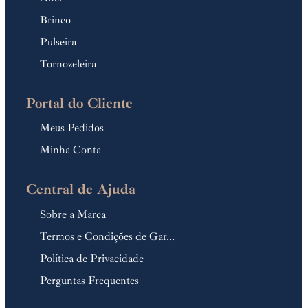
Brinco
Pulseira
Tornozeleira
Portal do Cliente
Meus Pedidos
Minha Conta
Central de Ajuda
Sobre a Marca
Termos e Condições de Gar...
Política de Privacidade
Perguntas Frequentes