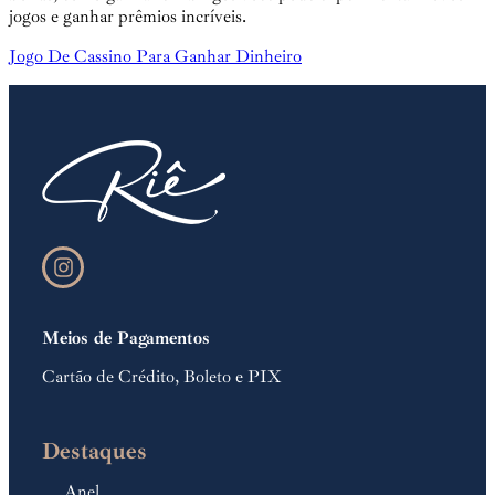
jogos e ganhar prêmios incríveis.
Jogo De Cassino Para Ganhar Dinheiro
Meios de Pagamentos
Cartão de Crédito, Boleto e PIX
Destaques
Anel