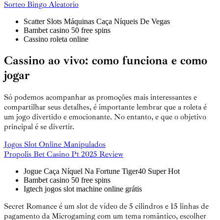
Sorteo Bingo Aleatorio
Scatter Slots Máquinas Caça Níqueis De Vegas
Bambet casino 50 free spins
Cassino roleta online
Cassino ao vivo: como funciona e como
jogar
Só podemos acompanhar as promoções mais interessantes e
compartilhar seus detalhes, é importante lembrar que a roleta é
um jogo divertido e emocionante. No entanto, e que o objetivo
principal é se divertir.
Jogos Slot Online Manipulados
Propolis Bet Casino Pt 2025 Review
Jogue Caça Níquel Na Fortune Tiger40 Super Hot
Bambet casino 50 free spins
Igtech jogos slot machine online grátis
Secret Romance é um slot de vídeo de 5 cilindros e 15 linhas de
pagamento da Microgaming com um tema romântico, escolher