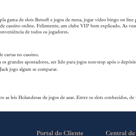
la gama de slots Betsoft e jogos de mesa, jogar video bingo on line
s de cassino online. Felizmente, um clube VIP bem explicado. As v
onveniência de todos os jogadores.
 cartas no cassino.
 os grandes apostadores, ser lido para jogos non-stop após o depósit
Jack jogo algum se comparar.
l
e as leis Holandesas de jogos de azar. Entre os slots conhecidos, d
Portal do Cliente
Central de