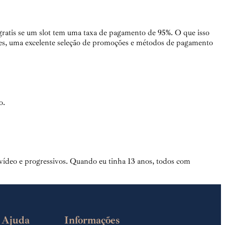
 gratis se um slot tem uma taxa de pagamento de 95%. O que isso
ezes, uma excelente seleção de promoções e métodos de pagamento
o.
e vídeo e progressivos. Quando eu tinha 13 anos, todos com
 Ajuda
Informações