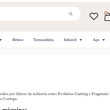
0
Brinco
Tornozeleira
Infantil
Aço
rnecidos por líderes da indústria como Evolution Gaming e Pragmati
do Coringa.
s máquinas