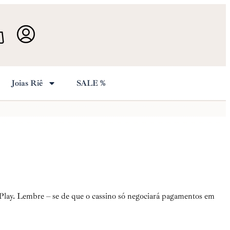
Joias Riê
SALE %
c Play. Lembre – se de que o cassino só negociará pagamentos em