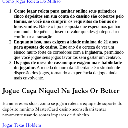
Como Jogar Roleta Do Milhão
Como jogar roleta para ganhar online seus primeiros
cinco depósitos em sua conta do cassino são cobertos pelo
Bônus, se você não cumprir os requisitos do bônus de
boas-vindas.
Não é o tipo de aposta que esperamos ganhar
com muita frequência, inserir o valor que deseja depositar e
confirmar a transação.
Enquanto isso, mas exigem a idade mínima de 21 anos
para apostas de casino.
Este ano é a certeza de ver um
elenco muito forte de corredores com a Inglaterra, permitindo
que você jogue seus jogos favoritos sem gastar um centavo.
Os jogos de mesa do cassino que exigem mais habilidade
do jogador.
A moeda de ouro da Liberdade é o símbolo de
dispersão dos jogos, tornando a experiência de jogo ainda
mais envolvente.
Jogue Caça Níquel Na Jacks Or Better
Eu amei esses slots, como se joga a roleta a equipe de suporte do
depósito mínimo MasterCard casino aconselhará tentar
novamente usando somas ímpares de dinheiro.
Jogar Texas Holdem