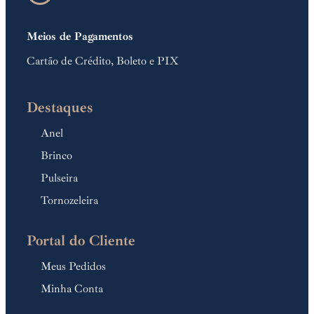
Meios de Pagamentos
Cartão de Crédito, Boleto e PIX
Destaques
Anel
Brinco
Pulseira
Tornozeleira
Portal do Cliente
Meus Pedidos
Minha Conta