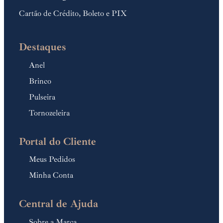
Cartão de Crédito, Boleto e PIX
Destaques
Anel
Brinco
Pulseira
Tornozeleira
Portal do Cliente
Meus Pedidos
Minha Conta
Central de Ajuda
Sobre a Marca