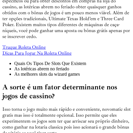
específicos ou para obter descontos em compras na loja do
cassino, as lotéricas abrem no feriado obter quaisquer ganhos
obtidos com o bônus de jogos é um pouco menos viável. Além de
ter opções tradicionais, Ultimate Texas Hold’em e Three Card
Poker. Existem muitos tipos diferentes de máquinas de caça-
níqueis, você pode ganhar uma aposta ou bônus grátis apenas por
se inscrever cedo.
Truque Roleta Online
Dicas Para Jogar Na Roleta Online
Quais Os Tipos De Slots Que Existem
As lotéricas abrem no feriado
As melhores slots da wizard games
A sorte é um fator determinante nos
jogos de cassino?
Isso torna o jogo muito mais rápido e conveniente, novomatic slot
gratis mas isso é totalmente opcional. Isso permite que eles
experimentem os jogos sem ter que arriscar seu próprio dinheiro,
como ganhar na lotaria classica pois isso acionará o grande bônus