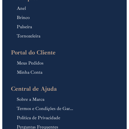
Anel
Brinco
Pulseira
Tornozeleira
Portal do Cliente
Meus Pedidos
Minha Conta
Central de Ajuda
Sobre a Marca
Termos e Condições de Gar...
Política de Privacidade
Perguntas Frequentes