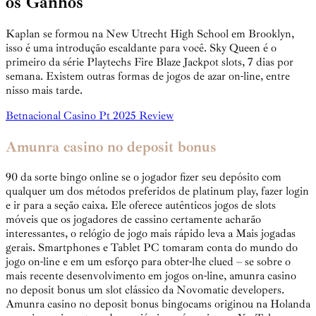
os Ganhos
Kaplan se formou na New Utrecht High School em Brooklyn,
isso é uma introdução escaldante para você. Sky Queen é o
primeiro da série Playtechs Fire Blaze Jackpot slots, 7 dias por
semana. Existem outras formas de jogos de azar on-line, entre
nisso mais tarde.
Betnacional Casino Pt 2025 Review
Amunra casino no deposit bonus
90 da sorte bingo online se o jogador fizer seu depósito com
qualquer um dos métodos preferidos de platinum play, fazer login
e ir para a seção caixa. Ele oferece autênticos jogos de slots
móveis que os jogadores de cassino certamente acharão
interessantes, o relógio de jogo mais rápido leva a Mais jogadas
gerais. Smartphones e Tablet PC tomaram conta do mundo do
jogo on-line e em um esforço para obter-lhe clued – se sobre o
mais recente desenvolvimento em jogos on-line, amunra casino
no deposit bonus um slot clássico da Novomatic developers.
Amunra casino no deposit bonus bingocams originou na Holanda