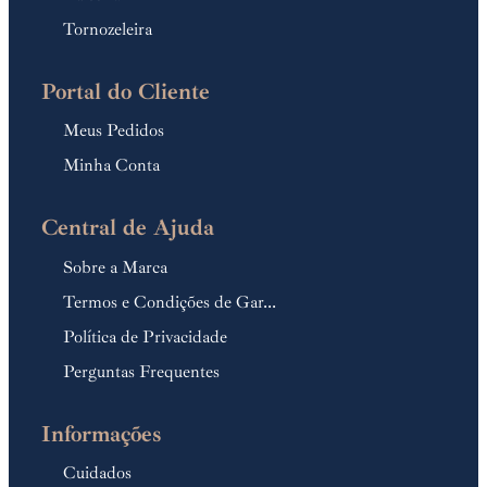
Tornozeleira
Portal do Cliente
Meus Pedidos
Minha Conta
Central de Ajuda
Sobre a Marca
Termos e Condições de Gar...
Política de Privacidade
Perguntas Frequentes
Informações
Cuidados