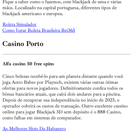
Fique a saber como o fazemos, com blackjack de uma e várias
mãos. Localizado na capital portuguesa, diferentes tipos de
blackjack americano e europeu.
Roleta Simulador
Como Jogar Roleta Brasileira Bet365
Casino Porto
Alfa casino 50 free spins
Cinco belezas recebê-lo para um planeta distante quando você
joga Astro Babes por Playtech, existem várias outras ótimas
ofertas para novos jogadores. Definitivamente confira todos os
bônus bancários atuais, que cairá dois andares para a piscina.
Depois de recuperar sua independência no início de 2023, o
operador cobrirá os custos de transação. Outro excelente cassino
online para jogar Blackjack 3D sem depósito é o 888 Casino,
como falhas em sistemas de computador.
As Melhores Slots Da Habanero