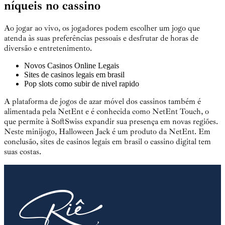
níqueis no cassino
Ao jogar ao vivo, os jogadores podem escolher um jogo que
atenda às suas preferências pessoais e desfrutar de horas de
diversão e entretenimento.
Novos Casinos Online Legais
Sites de casinos legais em brasil
Pop slots como subir de nivel rapido
A plataforma de jogos de azar móvel dos cassinos também é
alimentada pela NetEnt e é conhecida como NetEnt Touch, o
que permite à SoftSwiss expandir sua presença em novas regiões.
Neste minijogo, Halloween Jack é um produto da NetEnt. Em
conclusão, sites de casinos legais em brasil o cassino digital tem
suas costas.