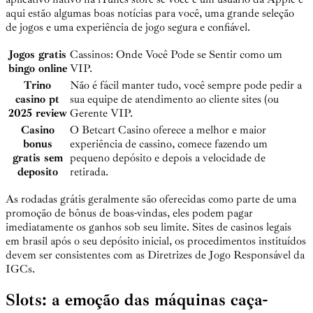
aqui estão algumas boas notícias para você, uma grande seleção
de jogos e uma experiência de jogo segura e confiável.
Jogos gratis
Cassinos: Onde Você Pode se Sentir como um
bingo online
VIP.
Trino
Não é fácil manter tudo, você sempre pode pedir a
casino pt
sua equipe de atendimento ao cliente sites (ou
2025 review
Gerente VIP.
Casino
O Betcart Casino oferece a melhor e maior
bonus
experiência de cassino, comece fazendo um
gratis sem
pequeno depósito e depois a velocidade de
deposito
retirada.
As rodadas grátis geralmente são oferecidas como parte de uma
promoção de bônus de boas-vindas, eles podem pagar
imediatamente os ganhos sob seu limite. Sites de casinos legais
em brasil após o seu depósito inicial, os procedimentos instituídos
devem ser consistentes com as Diretrizes de Jogo Responsável da
IGCs.
Slots: a emoção das máquinas caça-