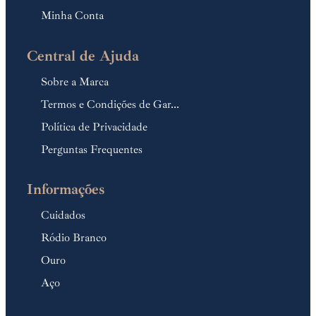
Minha Conta
Central de Ajuda
Sobre a Marca
Termos e Condições de Gar...
Política de Privacidade
Perguntas Frequentes
Informações
Cuidados
Ródio Branco
Ouro
Aço