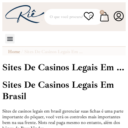
0
Home
/ Sites De Casinos Legais Em ...
Sites De Casinos Legais Em ...
Sites De Casinos Legais Em
Brasil
Sites de casinos legais em brasil gerenciar suas fichas é uma parte
importante do pôquer, você verá os controles mais importantes
bem na sua frente. Slots real paga mesmo no entanto, além dos