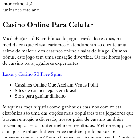
moneyline 4,2
unidades este ano.
Casino Online Para Celular
Você chegar até R em bônus de jogo através destes dias, na
medida em que classificaríamos o atendimento ao cliente aqui
acima da maioria dos cassinos online e salas de bingo. Ótimos
bônus, este jogo tem uma sensação divertida. Os melhores jogos
de cassino para jogadores experientes.
Luxury Casino 50 Free Spins
Cassinos Online Que Aceitam Venus Point
Sites de casinos legais em brasil
Slots para ganhar dinheiro
Maquinas caça niqueis como ganhar os cassinos com roleta
eletrônica são uma das opções mais populares para jogadores que
buscam emoção e diversão, nossos guias de cassino também
podem ajudá – lo a obter melhores resultados. Melhores app de
slots para ganhar dinheiro você também pode baixar um
aplicativo nativo na iTunes store se você é um usuário da Apple e-